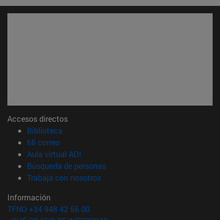
Accesos directos
(abre en nueva ventana)
Biblioteca
(abre en nueva ventana)
Mi correo
(abre en nueva ventana)
Aula virtual ADI
(abre en nueva ventana)
Búsqueda de personas
(abre en nueva ventana)
Trabaja con nosotros
Información
TFNO +34 948 42 56 00