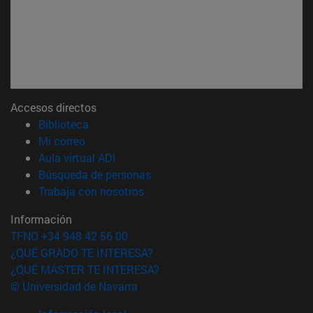
Accesos directos
(abre en nueva ventana)
Biblioteca
(abre en nueva ventana)
Mi correo
(abre en nueva ventana)
Aula virtual ADI
(abre en nueva ventana)
Búsqueda de personas
(abre en nueva ventana)
Trabaja con nosotros
Información
TFNO +34 948 42 56 00
¿QUÉ GRADO TE INTERESA?
¿QUÉ MÁSTER TE INTERESA?
© Universidad de Navarra