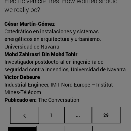
Electric vehicle fires: How worried should
we really be?
César Martín-Gómez
Catedrático en instalaciones y sistemas
energéticos en arquitectura y urbanismo,
Universidad de Navarra
Mohd Zahirasri Bin Mohd Tohir
Investigador postdoctoral en ingeniería de
seguridad contra incendios, Universidad de Navarra
Victor Debeure
Industrial Engineer, IMT Nord Europe – Institut
Mines-Télécom
Publicado en:
The Conversation
Página
Páginas intermedias Us
Página
1
...
29