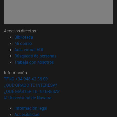
Accesos directos
(abre en nueva ventana)
Biblioteca
(abre en nueva ventana)
Mi correo
(abre en nueva ventana)
Aula virtual ADI
(abre en nueva ventana)
Búsqueda de personas
(abre en nueva ventana)
Trabaja con nosotros
Información
TFNO +34 948 42 56 00
¿QUÉ GRADO TE INTERESA?
¿QUÉ MÁSTER TE INTERESA?
© Universidad de Navarra
Información legal
Accesibilidad