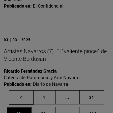
Publicado en:
El Confidencial
03 | 03 | 2025
Artistas Navarros (7). El “valiente pincel” de
Vicente Berdusán
Ricardo Fernández Gracia
Cátedra de Patrimonio y Arte Navarro
Publicado en:
Diario de Navarra
Página
Páginas intermedias Us
Página
1
...
24