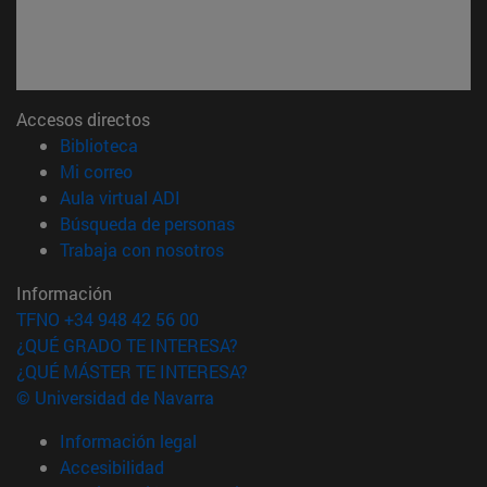
Accesos directos
(abre en nueva ventana)
Biblioteca
(abre en nueva ventana)
Mi correo
(abre en nueva ventana)
Aula virtual ADI
(abre en nueva ventana)
Búsqueda de personas
(abre en nueva ventana)
Trabaja con nosotros
Información
TFNO +34 948 42 56 00
¿QUÉ GRADO TE INTERESA?
¿QUÉ MÁSTER TE INTERESA?
© Universidad de Navarra
Información legal
Accesibilidad