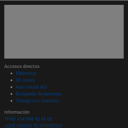
Accesos directos
(abre en nueva ventana)
Biblioteca
(abre en nueva ventana)
Mi correo
(abre en nueva ventana)
Aula virtual ADI
(abre en nueva ventana)
Búsqueda de personas
(abre en nueva ventana)
Trabaja con nosotros
Información
TFNO +34 948 42 56 00
¿QUÉ GRADO TE INTERESA?