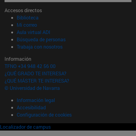
Accesos directos
(abre en nueva ventana)
Biblioteca
(abre en nueva ventana)
Mi correo
(abre en nueva ventana)
Aula virtual ADI
(abre en nueva ventana)
Búsqueda de personas
(abre en nueva ventana)
Trabaja con nosotros
Información
TFNO +34 948 42 56 00
¿QUÉ GRADO TE INTERESA?
¿QUÉ MÁSTER TE INTERESA?
© Universidad de Navarra
Información legal
Accesibilidad
Configuración de cookies
Localizador de campus