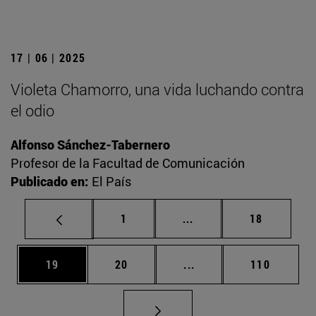
17 | 06 | 2025
Violeta Chamorro, una vida luchando contra
el odio
Alfonso Sánchez-Tabernero
Profesor de la Facultad de Comunicación
Publicado en:
El País
Página
Páginas intermedias Us
Página
1
...
18
Página
Página
Páginas intermedias U
Página
19
20
...
110