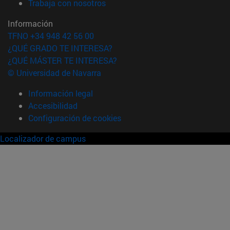
(abre en nueva ventana)
Trabaja con nosotros
Información
TFNO +34 948 42 56 00
¿QUÉ GRADO TE INTERESA?
¿QUÉ MÁSTER TE INTERESA?
© Universidad de Navarra
Información legal
Accesibilidad
Configuración de cookies
Localizador de campus