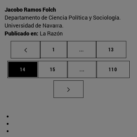
Jacobo Ramos Folch
Departamento de Ciencia Política y Sociología.
Universidad de Navarra.
Publicado en:
La Razón
Página
Páginas intermedias Us
Página
1
...
13
Página
Página
Páginas intermedias U
Página
14
15
...
110