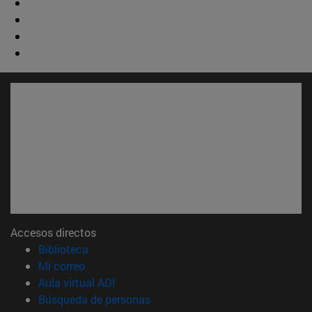
Accesos directos
(abre en nueva ventana)
Biblioteca
(abre en nueva ventana)
Mi correo
(abre en nueva ventana)
Aula virtual ADI
(abre en nueva ventana)
Búsqueda de personas