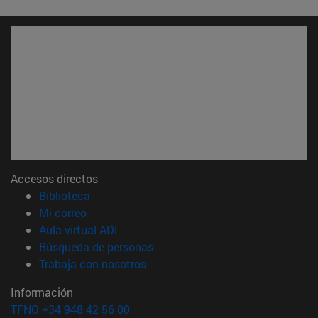
Accesos directos
(abre en nueva ventana)
Biblioteca
(abre en nueva ventana)
Mi correo
(abre en nueva ventana)
Aula virtual ADI
(abre en nueva ventana)
Búsqueda de personas
(abre en nueva ventana)
Trabaja con nosotros
Información
TFNO +34 948 42 56 00