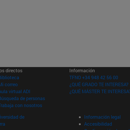
os directos
Información
(abre en nueva ventana)
Biblioteca
TFNO +34 948 42 56 00
(abre en nueva ventana)
Mi correo
¿QUÉ GRADO TE INTERESA?
(abre en nueva ventana)
Aula virtual ADI
¿QUÉ MÁSTER TE INTERESA
(abre en nueva ventana)
Búsqueda de personas
(abre en nueva ventana)
Trabaja con nosotros
versidad de
Información legal
rra
Accesibilidad