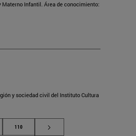
 Materno Infantil. Área de conocimiento:
ión y sociedad civil del Instituto Cultura
nas intermedias Use TAB para desplazarse.
Página
110