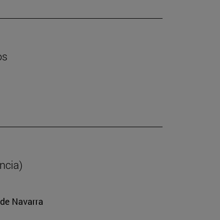
os
ancia)
 de Navarra