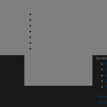
Acces
© Uni
Nava