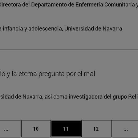
Directora del Departamento de Enfermería Comunitaria y
 infancia y adolescencia, Universidad de Navarra
lo y la eterna pregunta por el mal
rsidad de Navarra, así como investigadora del grupo Relig
Páginas intermedias Use TAB para desplazarse.
Página
Página
Página
Pági
...
10
11
12
...