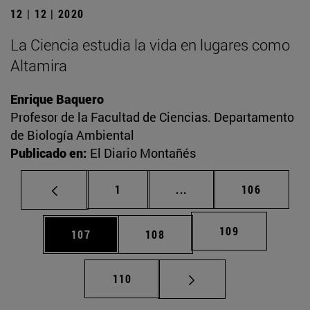
12 | 12 | 2020
La Ciencia estudia la vida en lugares como
Altamira
Enrique Baquero
Profesor de la Facultad de Ciencias. Departamento
de Biología Ambiental
Publicado en:
El Diario Montañés
Página
Páginas intermedias Us
Página
1
...
106
Página
109
Página
Página
107
108
Página
110