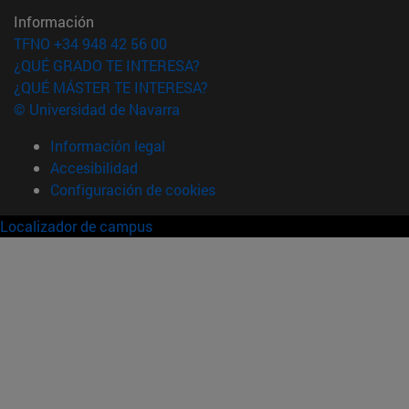
Información
TFNO +34 948 42 56 00
¿QUÉ GRADO TE INTERESA?
¿QUÉ MÁSTER TE INTERESA?
© Universidad de Navarra
Información legal
Accesibilidad
Configuración de cookies
Localizador de campus