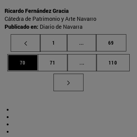
Ricardo Fernández Gracia
Cátedra de Patrimonio y Arte Navarro
Publicado en:
Diario de Navarra
Página
Páginas intermedias Us
Página
1
...
69
Página
Página
Páginas intermedias U
Página
70
71
...
110