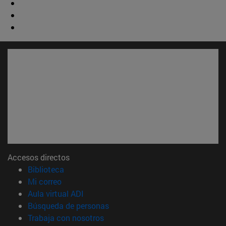
Accesos directos
(abre en nueva ventana)
Biblioteca
(abre en nueva ventana)
Mi correo
(abre en nueva ventana)
Aula virtual ADI
(abre en nueva ventana)
Búsqueda de personas
(abre en nueva ventana)
Trabaja con nosotros