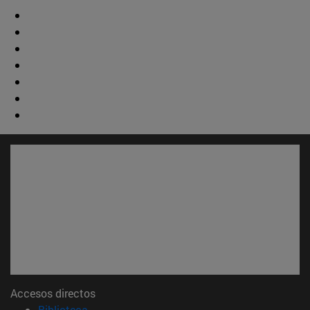
Accesos directos
(abre en nueva ventana)
Biblioteca