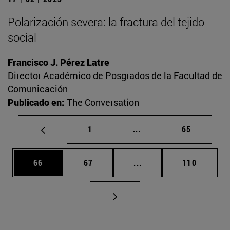
Polarización severa: la fractura del tejido
social
Francisco J. Pérez Latre
Director Académico de Posgrados de la Facultad de
Comunicación
Publicado en:
The Conversation
Página
Páginas intermedias Us
Página
1
...
65
Página
Página
Páginas intermedias U
Página
66
67
...
110