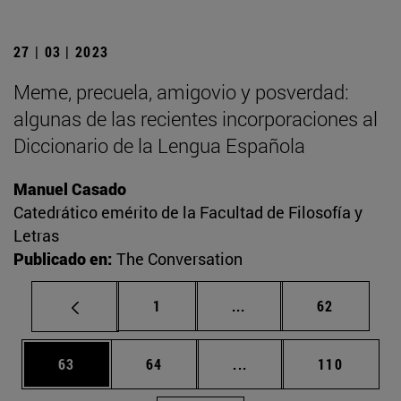
27 | 03 | 2023
Meme, precuela, amigovio y posverdad:
algunas de las recientes incorporaciones al
Diccionario de la Lengua Española
Manuel Casado
Catedrático emérito de la Facultad de Filosofía y
Letras
Publicado en:
The Conversation
Página
Páginas intermedias Us
Página
1
...
62
Página
Página
Páginas intermedias U
Página
63
64
...
110