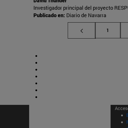
David Thunder
Investigador principal del proyecto RESP
Publicado en:
Diario de Navarra
Página
1
Acces