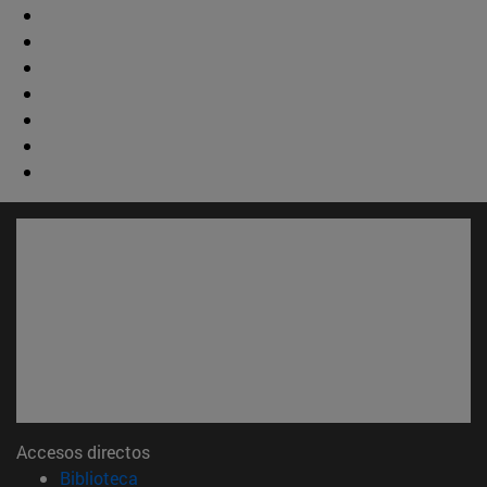
Accesos directos
(abre en nueva ventana)
Biblioteca