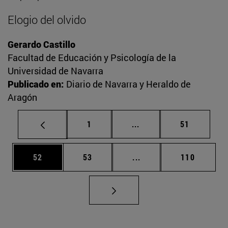
Elogio del olvido
Gerardo Castillo
Facultad de Educación y Psicología de la
Universidad de Navarra
Publicado en:
Diario de Navarra y Heraldo de
Aragón
Página
Páginas intermedias Us
Página
1
...
51
Página
Página
Páginas intermedias U
Página
52
53
...
110