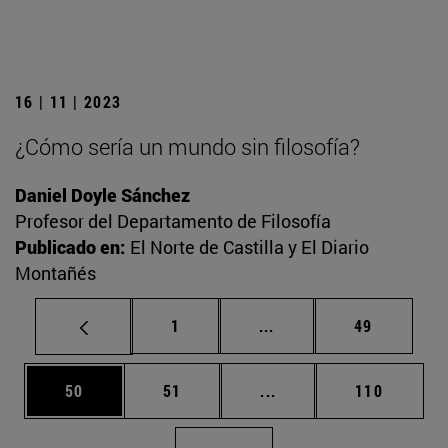
16 | 11 | 2023
¿Cómo sería un mundo sin filosofía?
Daniel Doyle Sánchez
Profesor del Departamento de Filosofía
Publicado en:
El Norte de Castilla y El Diario
Montañés
Página
Páginas intermedias Us
Página
1
...
49
Página
Página
Páginas intermedias U
Página
50
51
...
110