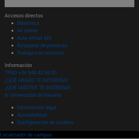
Accesos directos
(abre en nueva ventana)
Biblioteca
(abre en nueva ventana)
Mi correo
(abre en nueva ventana)
Aula virtual ADI
(abre en nueva ventana)
Búsqueda de personas
(abre en nueva ventana)
Trabaja con nosotros
Información
TFNO +34 948 42 56 00
¿QUÉ GRADO TE INTERESA?
¿QUÉ MÁSTER TE INTERESA?
© Universidad de Navarra
Información legal
Accesibilidad
Configuración de cookies
Localizador de campus