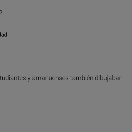
?
edad
estudiantes y amanuenses también dibujaban