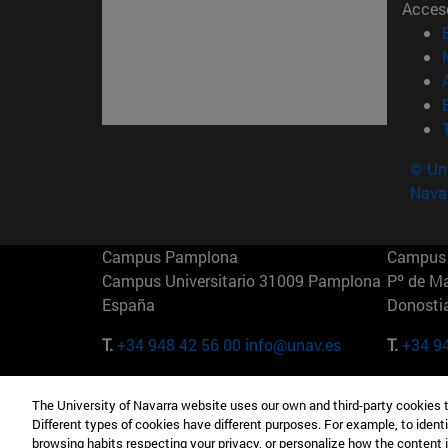
Acces
© Uni
Nava
Campus Pamplona
Campus 
Campus Universitario 31009 Pamplona
Pº de M
España
Donosti
T.
+34 948 42 56 00
info@unav.es
T.
+34 9
Campus Madrid (IESE)
Campus 
The University of Navarra website uses our own and third-party cookies 
Camino del Cerro Águila 3 28023
165 W 5
Different types of cookies have different purposes. For example, to identi
Madrid España
EE.UU
browsing habits respecting your privacy, or personalize how the content 