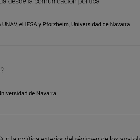
da desde la comunicación política
a UNAV, el IESA y Pforzheim, Universidad de Navarra
s?
Universidad de Navarra
r: la política exterior del régimen de los ayatol