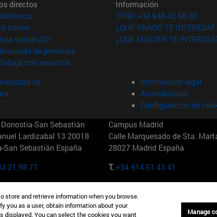
os directos
Información
(abre en nueva ventana)
Biblioteca
TFNO +34 948 42 56 00
(abre en nueva ventana)
Mi correo
¿QUÉ GRADO TE INTERESA?
(abre en nueva ventana)
Aula virtual ADI
¿QUÉ MÁSTER TE INTERESA
(abre en nueva ventana)
Búsqueda de personas
(abre en nueva ventana)
Trabaja con nosotros
versidad de
Información legal
rra
Accesibilidad
Configuración de coo
Donostia-San Sebastián
Campus Madrid
anuel Lardizabal 13 20018
Calle Marquesado de Sta. Marta
a-San Sebastián España
28027 Madrid España
43 21 98 77
T.
+34 914 51 43 41
Nueva York (IESE)
Campus Munich (IESE)
to store and retrieve information when you browse.
7th St 10019-2201 Nueva York
Maria-Theresia-Straße 15 8167
fy you as a user, obtain information about your
Múnich Alemania
Manage c
is displayed. You can select the cookies you want