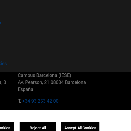
?
kies
Campus Barcelona (IESE)
, 3
Av. Pearson, 21 08034 Barcelona
España
T.
+34 93 253 42 00
Campus Sao Paulo (IESE)
5
Rua Martiniano de Carvalho, 573
01321001 Bela Vista Brasil
ookies
Reject All
Accept All Cookies