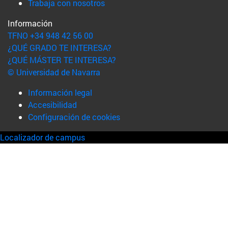
(abre en nueva ventana)
Trabaja con nosotros
Información
TFNO +34 948 42 56 00
¿QUÉ GRADO TE INTERESA?
¿QUÉ MÁSTER TE INTERESA?
© Universidad de Navarra
Información legal
Accesibilidad
Configuración de cookies
Localizador de campus