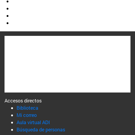
Accesos directos
(abre en nueva ventana)
Biblioteca
(abre en nueva ventana)
Mi correo
(abre en nueva ventana)
Aula virtual ADI
(abre en nueva ventana)
Búsqueda de personas