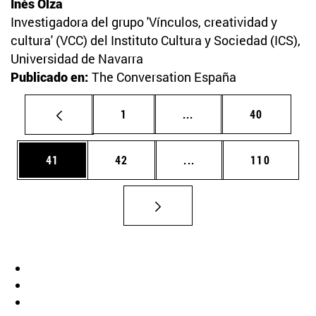
Inés Olza
Investigadora del grupo 'Vínculos, creatividad y
cultura' (VCC) del Instituto Cultura y Sociedad (ICS),
Universidad de Navarra
Publicado en:
The Conversation España
Página
Páginas intermedias Us
Página
1
...
40
Página
Página
Páginas intermedias U
Página
41
42
...
110