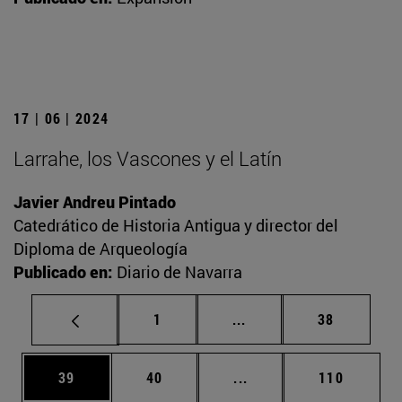
17 | 06 | 2024
Larrahe, los Vascones y el Latín
Javier Andreu Pintado
Catedrático de Historia Antigua y director del
Diploma de Arqueología
Publicado en:
Diario de Navarra
Página
Páginas intermedias Us
Página
1
...
38
Página
Página
Páginas intermedias U
Página
39
40
...
110