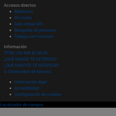
Accesos directos
(abre en nueva ventana)
Biblioteca
(abre en nueva ventana)
Mi correo
(abre en nueva ventana)
Aula virtual ADI
(abre en nueva ventana)
Búsqueda de personas
(abre en nueva ventana)
Trabaja con nosotros
Información
TFNO +34 948 42 56 00
¿QUÉ GRADO TE INTERESA?
¿QUÉ MÁSTER TE INTERESA?
© Universidad de Navarra
Información legal
Accesibilidad
Configuración de cookies
Localizador de campus