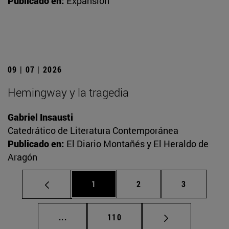
Publicado en:
Expansión
09 | 07 | 2026
Hemingway y la tragedia
Gabriel Insausti
Catedrático de Literatura Contemporánea
Publicado en:
El Diario Montañés y El Heraldo de
Aragón
Página
Página
Página
1
2
3
Páginas intermedias Use TAB para desplaz
Página
...
110