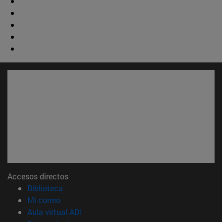
Accesos directos
(abre en nueva ventana)
Biblioteca
(abre en nueva ventana)
Mi correo
(abre en nueva ventana)
Aula virtual ADI