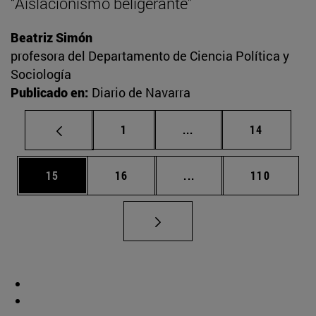
“Aislacionismo beligerante”
Beatriz Simón
profesora del Departamento de Ciencia Política y
Sociología
Publicado en:
Diario de Navarra
Página
Páginas intermedias Us
Página
1
...
14
Página
Página
Páginas intermedias U
Página
15
16
...
110