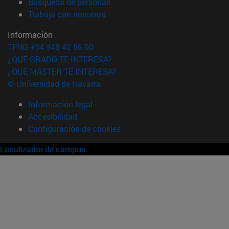
(abre en nueva ventana)
Búsqueda de personas
(abre en nueva ventana)
Trabaja con nosotros
Información
TFNO +34 948 42 56 00
¿QUÉ GRADO TE INTERESA?
¿QUÉ MÁSTER TE INTERESA?
© Universidad de Navarra
Información legal
Accesibilidad
Configuración de cookies
Localizador de campus