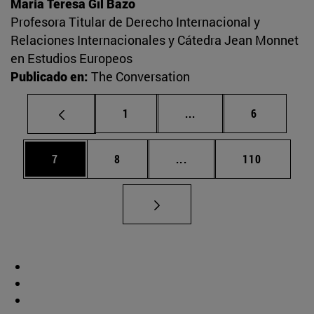
María Teresa Gil Bazo
Profesora Titular de Derecho Internacional y
Relaciones Internacionales y Cátedra Jean Monnet
en Estudios Europeos
Publicado en:
The Conversation
Página
Páginas intermedias U
Página
1
...
6
Página
Página
Páginas intermedias Use
Página
7
8
...
110