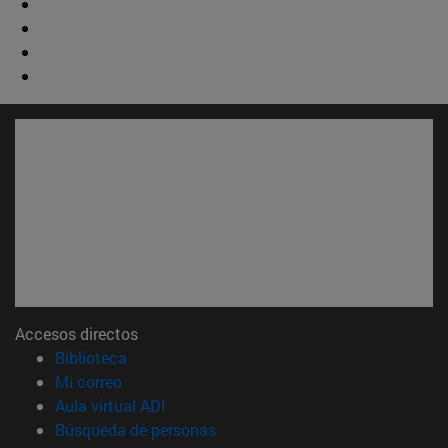
Accesos directos
(abre en nueva ventana)
Biblioteca
(abre en nueva ventana)
Mi correo
(abre en nueva ventana)
Aula virtual ADI
(abre en nueva ventana)
Búsqueda de personas