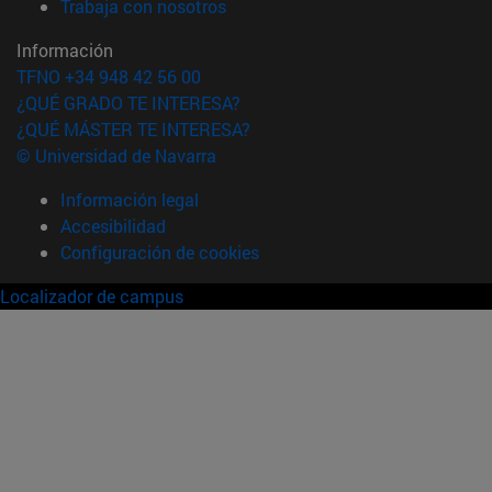
(abre en nueva ventana)
Trabaja con nosotros
Información
TFNO +34 948 42 56 00
¿QUÉ GRADO TE INTERESA?
¿QUÉ MÁSTER TE INTERESA?
© Universidad de Navarra
Información legal
Accesibilidad
Configuración de cookies
Localizador de campus