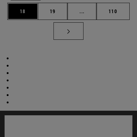
Página
Página
Páginas intermedias U
Página
18
19
...
110