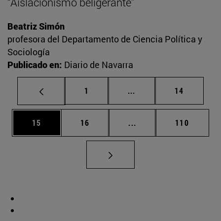
“Aislacionismo beligerante”
Beatriz Simón
profesora del Departamento de Ciencia Política y
Sociología
Publicado en:
Diario de Navarra
Página
Páginas intermedias Us
Página
1
...
14
Página
Página
Páginas intermedias U
Página
15
16
...
110