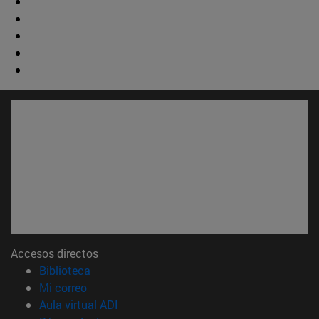
Accesos directos
(abre en nueva ventana)
Biblioteca
(abre en nueva ventana)
Mi correo
(abre en nueva ventana)
Aula virtual ADI