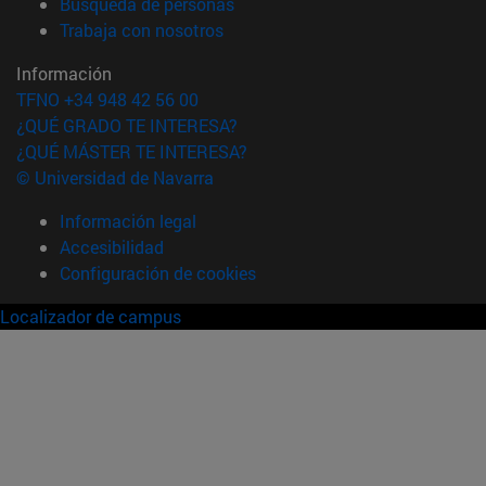
(abre en nueva ventana)
Búsqueda de personas
(abre en nueva ventana)
Trabaja con nosotros
Información
TFNO +34 948 42 56 00
¿QUÉ GRADO TE INTERESA?
¿QUÉ MÁSTER TE INTERESA?
© Universidad de Navarra
Información legal
Accesibilidad
Configuración de cookies
Localizador de campus