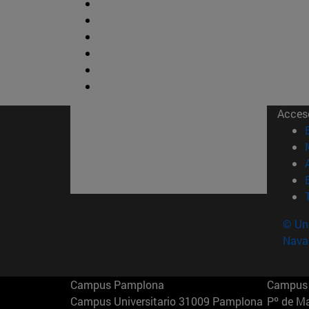
Acces
© Uni
Nava
Campus Pamplona
Campus 
Campus Universitario 31009 Pamplona
Pº de M