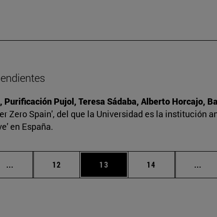
pendientes
, Purificación Pujol, Teresa Sádaba, Alberto Horcajo, 
r Zero Spain', del que la Universidad es la institución a
ve' en España.
Páginas intermedias Use TAB para desplazarse.
Página
Página
Página
Pági
...
12
13
14
...