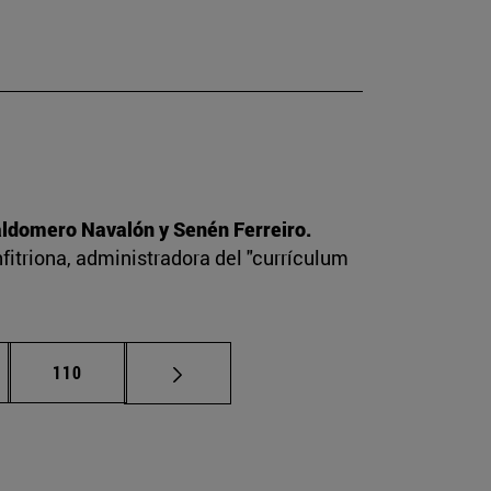
Baldomero Navalón y Senén Ferreiro.
nfitriona, administradora del "currículum
nas intermedias Use TAB para desplazarse.
Página
110