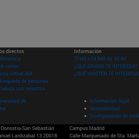
os directos
Información
(abre en nueva ventana)
Biblioteca
TFNO +34 948 42 56 00
(abre en nueva ventana)
Mi correo
¿QUÉ GRADO TE INTERESA?
(abre en nueva ventana)
Aula virtual ADI
¿QUÉ MÁSTER TE INTERESA
(abre en nueva ventana)
Búsqueda de personas
(abre en nueva ventana)
Trabaja con nosotros
versidad de
Información legal
rra
Accesibilidad
Configuración de coo
Donostia-San Sebastián
Campus Madrid
anuel Lardizabal 13 20018
Calle Marquesado de Sta. Marta