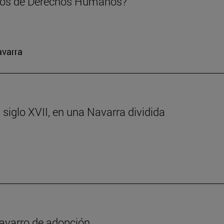
mos de Derechos Humanos?
avarra
 siglo XVII, en una Navarra dividida
y navarro de adopción