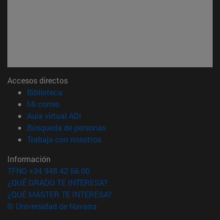
Accesos directos
(abre en nueva ventana)
Biblioteca
(abre en nueva ventana)
Mi correo
(abre en nueva ventana)
Aula virtual ADI
(abre en nueva ventana)
Búsqueda de personas
(abre en nueva ventana)
Trabaja con nosotros
Información
TFNO +34 948 42 56 00
¿QUÉ GRADO TE INTERESA?
¿QUÉ MÁSTER TE INTERESA?
© Universidad de Navarra