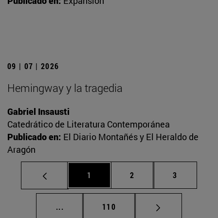
Publicado en:
Expansión
09 | 07 | 2026
Hemingway y la tragedia
Gabriel Insausti
Catedrático de Literatura Contemporánea
Publicado en:
El Diario Montañés y El Heraldo de
Aragón
Página
Página
Página
1
2
3
Páginas intermedias Use TAB para desplaz
Página
...
110