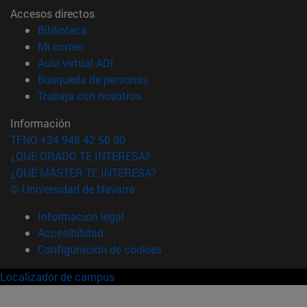
Accesos directos
(abre en nueva ventana)
Biblioteca
(abre en nueva ventana)
Mi correo
(abre en nueva ventana)
Aula virtual ADI
(abre en nueva ventana)
Búsqueda de personas
(abre en nueva ventana)
Trabaja con nosotros
Información
TFNO +34 948 42 56 00
¿QUÉ GRADO TE INTERESA?
¿QUÉ MÁSTER TE INTERESA?
© Universidad de Navarra
Información legal
Accesibilidad
Configuración de cookies
Localizador de campus