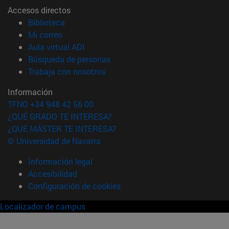
Accesos directos
(abre en nueva ventana)
Biblioteca
(abre en nueva ventana)
Mi correo
(abre en nueva ventana)
Aula virtual ADI
(abre en nueva ventana)
Búsqueda de personas
(abre en nueva ventana)
Trabaja con nosotros
Información
TFNO +34 948 42 56 00
¿QUÉ GRADO TE INTERESA?
¿QUÉ MÁSTER TE INTERESA?
© Universidad de Navarra
Información legal
Accesibilidad
Configuración de cookies
Localizador de campus