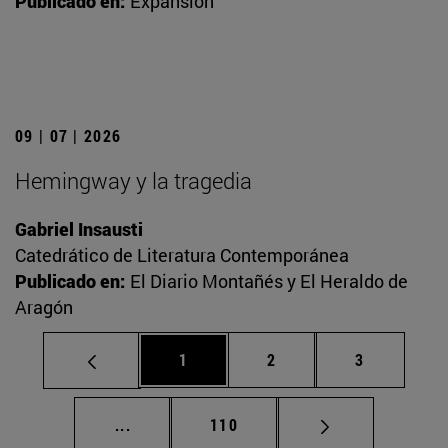
Publicado en:
Expansión
09 | 07 | 2026
Hemingway y la tragedia
Gabriel Insausti
Catedrático de Literatura Contemporánea
Publicado en:
El Diario Montañés y El Heraldo de
Aragón
Página
Página
Página
1
2
3
Páginas intermedias Use TAB para desplaz
Página
...
110