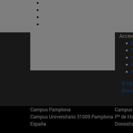
Acces
© Uni
Nava
Campus Pamplona
Campus 
Campus Universitario 31009 Pamplona
Pº de M
España
Donosti