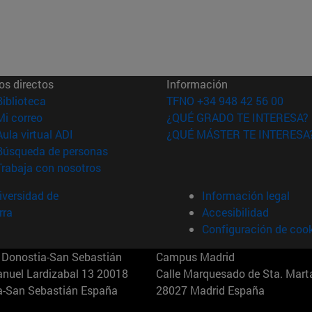
os directos
Información
(abre en nueva ventana)
Biblioteca
TFNO +34 948 42 56 00
(abre en nueva ventana)
Mi correo
¿QUÉ GRADO TE INTERESA?
(abre en nueva ventana)
Aula virtual ADI
¿QUÉ MÁSTER TE INTERESA
(abre en nueva ventana)
Búsqueda de personas
(abre en nueva ventana)
Trabaja con nosotros
versidad de
Información legal
rra
Accesibilidad
Configuración de coo
Donostia-San Sebastián
Campus Madrid
anuel Lardizabal 13 20018
Calle Marquesado de Sta. Marta
a-San Sebastián España
28027 Madrid España