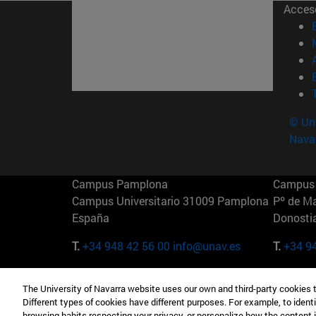
Acces
© Uni
Nava
Campus Pamplona
Campus 
Campus Universitario 31009 Pamplona
Pº de M
España
Donosti
T.
+34 948 42 56 00
info@unav.es
T.
+34 9
Campus Madrid (IESE)
Campus 
The University of Navarra website uses our own and third-party cookies 
Camino del Cerro Águila 3 28023
165 W 5
Different types of cookies have different purposes. For example, to identi
Madrid España
EE.UU
browsing habits respecting your privacy, or personalize how the content 