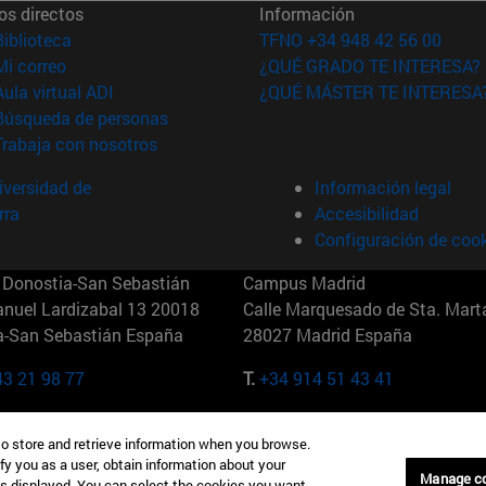
os directos
Información
(abre en nueva ventana)
Biblioteca
TFNO +34 948 42 56 00
(abre en nueva ventana)
Mi correo
¿QUÉ GRADO TE INTERESA?
(abre en nueva ventana)
Aula virtual ADI
¿QUÉ MÁSTER TE INTERESA
(abre en nueva ventana)
Búsqueda de personas
(abre en nueva ventana)
Trabaja con nosotros
versidad de
Información legal
rra
Accesibilidad
Configuración de coo
Donostia-San Sebastián
Campus Madrid
anuel Lardizabal 13 20018
Calle Marquesado de Sta. Marta
a-San Sebastián España
28027 Madrid España
43 21 98 77
T.
+34 914 51 43 41
Nueva York (IESE)
Campus Munich (IESE)
to store and retrieve information when you browse.
7th St 10019-2201 Nueva York
Maria-Theresia-Straße 15 8167
fy you as a user, obtain information about your
Múnich Alemania
Manage c
is displayed. You can select the cookies you want