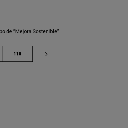
upo de “Mejora Sostenible”
nas intermedias Use TAB para desplazarse.
Página
110