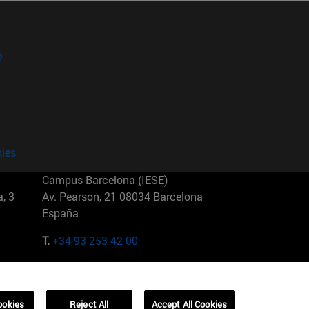
?
kies
Campus Barcelona (IESE)
, 3
Av. Pearson, 21 08034 Barcelona
España
T.
+34 93 253 42 00
Campus Sao Paulo (IESE)
5
Rua Martiniano de Carvalho, 573
01321001 Bela Vista Brasil
ookies
Reject All
Accept All Cookies