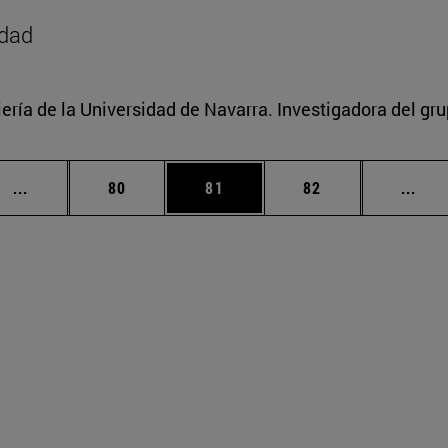
idad
ería de la Universidad de Navarra. Investigadora del gr
Páginas intermedias Use TAB para desplazarse.
Página
Página
Página
Pági
...
80
81
82
...