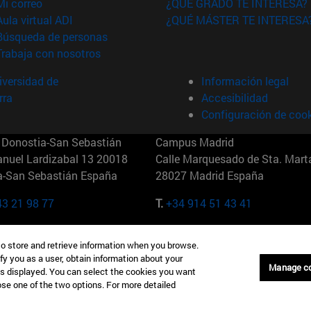
(abre en nueva ventana)
Mi correo
¿QUÉ GRADO TE INTERESA?
(abre en nueva ventana)
Aula virtual ADI
¿QUÉ MÁSTER TE INTERESA
(abre en nueva ventana)
Búsqueda de personas
(abre en nueva ventana)
Trabaja con nosotros
versidad de
Información legal
rra
Accesibilidad
Configuración de coo
Donostia-San Sebastián
Campus Madrid
anuel Lardizabal 13 20018
Calle Marquesado de Sta. Marta
a-San Sebastián España
28027 Madrid España
43 21 98 77
T.
+34 914 51 43 41
Nueva York (IESE)
Campus Munich (IESE)
to store and retrieve information when you browse.
7th St 10019-2201 Nueva York
Maria-Theresia-Straße 15 8167
fy you as a user, obtain information about your
Múnich Alemania
Manage c
is displayed. You can select the cookies you want
oose one of the two options. For more detailed
6 346 8850
T.
+49 89 24209790