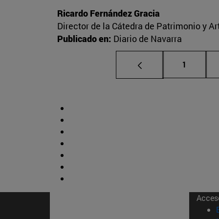
Ricardo Fernández Gracia
Director de la Cátedra de Patrimonio y A
Publicado en:
Diario de Navarra
Página
1
Acces