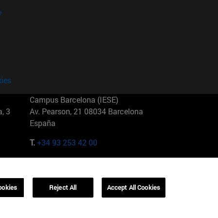
?
kies
Campus Barcelona (IESE)
, 3
Av. Pearson, 21 08034 Barcelona
España
T.
+34 93 253 42 00
Campus Sao Paulo (IESE)
5
Rua Martiniano de Carvalho, 573
01321001 Bela Vista Brasil
ookies
Reject All
Accept All Cookies
T.
+55 11 3177-8300