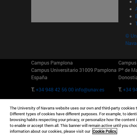
© Uni
Nava
Campus Pamplona
Campus 
Campus Universitario 31009 Pamplona
Pº de M
España
Donosti
T.
+34 948 42 56 00
info@unav.es
T.
+34 9
Campus Madrid (IESE)
Campus 
The University of Navarra website uses our own and third-party cookies 
Camino del Cerro Águila 3 28023
165 W 5
Different types of cookies have different purposes. For example, to identi
Madrid España
EE.UU
browsing habits respecting your privacy, or personalize how the content 
to enable or accept them all. This banner will remain active until you ch
T.
+34 912 11 30 00
T.
+1 64
information about our cookies, please visit our
Cookie Policy.