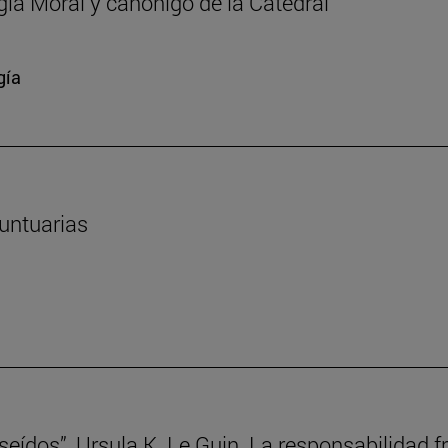
ía Moral y canónigo de la Catedral
gía
suntuarias
oseídos”, Ursula K. Le Guin. La responsabilidad f