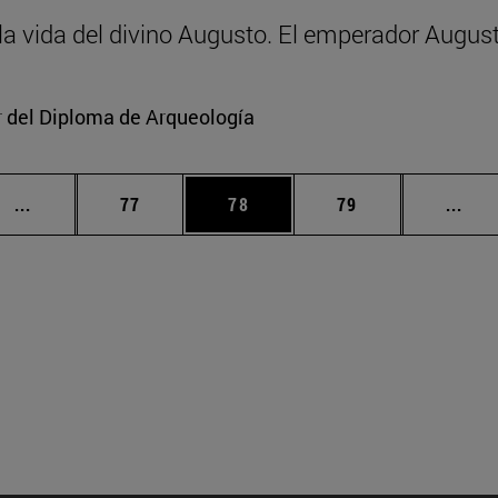
y la vida del divino Augusto. El emperador Augus
or del Diploma de Arqueología
Páginas intermedias Use TAB para desplazarse.
Página
Página
Página
Pági
...
77
78
79
...