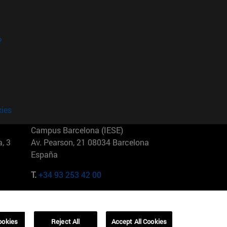
?
kies
Campus Barcelona (IESE)
, 3
Av. Pearson, 21 08034 Barcelona
España
T.
+34 93 253 42 00
Campus Sao Paulo (IESE)
5
Rua Martiniano de Carvalho, 573
01321001 Bela Vista Brasil
ookies
Reject All
Accept All Cookies