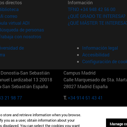
os directos
Información
(abre en nueva ventana)
Biblioteca
TFNO +34 948 42 56 00
(abre en nueva ventana)
Mi correo
¿QUÉ GRADO TE INTERESA?
(abre en nueva ventana)
Aula virtual ADI
¿QUÉ MÁSTER TE INTERESA
(abre en nueva ventana)
Búsqueda de personas
(abre en nueva ventana)
Trabaja con nosotros
versidad de
Información legal
rra
Accesibilidad
Configuración de coo
Donostia-San Sebastián
Campus Madrid
anuel Lardizabal 13 20018
Calle Marquesado de Sta. Marta
a-San Sebastián España
28027 Madrid España
43 21 98 77
T.
+34 914 51 43 41
Nueva York (IESE)
Campus Munich (IESE)
to store and retrieve information when you browse.
7th St 10019-2201 Nueva York
Maria-Theresia-Straße 15 8167
fy you as a user, obtain information about your
Múnich Alemania
Manage c
is displayed. You can select the cookies you want