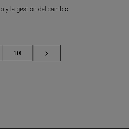
to y la gestión del cambio
nas intermedias Use TAB para desplazarse.
Página
110