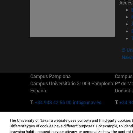
Acces
© Uni
Nava
Campus Pamplona
Campus 
Campus Universitario 31009 Pamplona
Pº de M
España
Donosti
T.
+34 948 42 56 00
info@unav.es
T.
+34 9
Campus Madrid (IESE)
Campus 
The University of Navarra website uses our own and third-party cookies 
Camino del Cerro Águila 3 28023
165 W 5
Different types of cookies have different purposes. For example, to identi
Madrid España
EE.UU
browsing habits respecting your privacy, or personalize how the content 