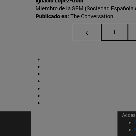
Ignacio López-Goñi
MIembro de la SEM (Sociedad Española de
Publicado en:
The Conversation
Página
1
Acces