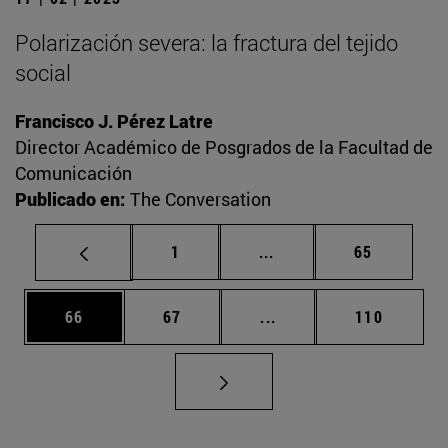
Polarización severa: la fractura del tejido
social
Francisco J. Pérez Latre
Director Académico de Posgrados de la Facultad de
Comunicación
Publicado en:
The Conversation
Página
Páginas intermedias Us
Página
1
...
65
Página
Página
Páginas intermedias U
Página
66
67
...
110