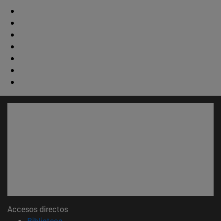
Accesos directos
(abre en nueva ventana)
Biblioteca