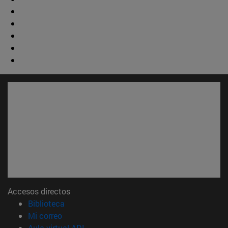
Accesos directos
(abre en nueva ventana)
Biblioteca
(abre en nueva ventana)
Mi correo
(abre en nueva ventana)
Aula virtual ADI