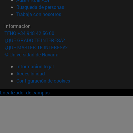
(abre en nueva ventana)
Búsqueda de personas
(abre en nueva ventana)
Trabaja con nosotros
Información
TFNO +34 948 42 56 00
¿QUÉ GRADO TE INTERESA?
¿QUÉ MÁSTER TE INTERESA?
© Universidad de Navarra
Información legal
Accesibilidad
Configuración de cookies
Localizador de campus