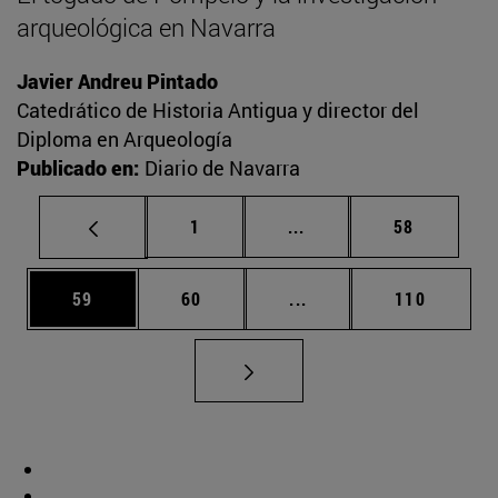
arqueológica en Navarra
Javier Andreu Pintado
Catedrático de Historia Antigua y director del
Diploma en Arqueología
Publicado en:
Diario de Navarra
Página
Páginas intermedias Us
Página
1
...
58
Página
Página
Páginas intermedias U
Página
59
60
...
110