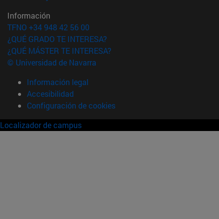
Información
TFNO +34 948 42 56 00
¿QUÉ GRADO TE INTERESA?
¿QUÉ MÁSTER TE INTERESA?
© Universidad de Navarra
Información legal
Accesibilidad
Configuración de cookies
Localizador de campus