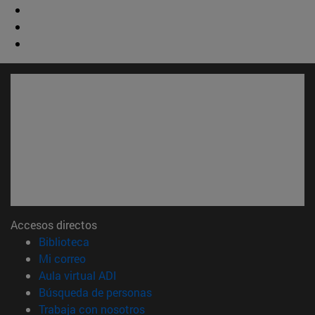
Accesos directos
(abre en nueva ventana)
Biblioteca
(abre en nueva ventana)
Mi correo
(abre en nueva ventana)
Aula virtual ADI
(abre en nueva ventana)
Búsqueda de personas
(abre en nueva ventana)
Trabaja con nosotros