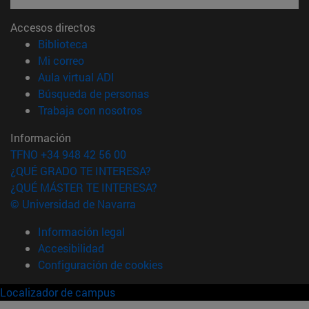
Accesos directos
(abre en nueva ventana)
Biblioteca
(abre en nueva ventana)
Mi correo
(abre en nueva ventana)
Aula virtual ADI
(abre en nueva ventana)
Búsqueda de personas
(abre en nueva ventana)
Trabaja con nosotros
Información
TFNO +34 948 42 56 00
¿QUÉ GRADO TE INTERESA?
¿QUÉ MÁSTER TE INTERESA?
© Universidad de Navarra
Información legal
Accesibilidad
Configuración de cookies
Localizador de campus