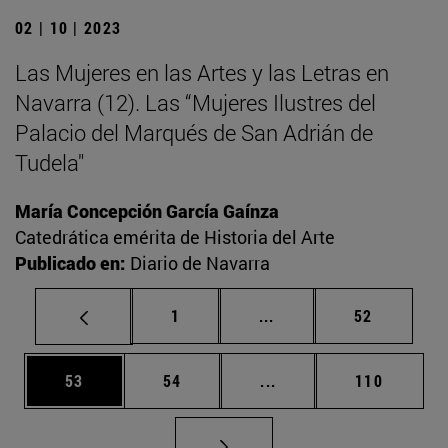
02 | 10 | 2023
Las Mujeres en las Artes y las Letras en
Navarra (12). Las “Mujeres Ilustres del
Palacio del Marqués de San Adrián de
Tudela"
María Concepción García Gaínza
Catedrática emérita de Historia del Arte
Publicado en:
Diario de Navarra
Página
Páginas intermedias Us
Página
1
...
52
Página
Página
Páginas intermedias U
Página
53
54
...
110