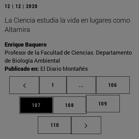
12 | 12 | 2020
La Ciencia estudia la vida en lugares como
Altamira
Enrique Baquero
Profesor de la Facultad de Ciencias. Departamento
de Biología Ambiental
Publicado en:
El Diario Montañés
Página
Páginas intermedias Us
Página
1
...
106
Página
109
Página
Página
107
108
Página
110