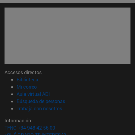
Accesos directos
(abre en nueva ventana)
Biblioteca
(abre en nueva ventana)
Mi correo
(abre en nueva ventana)
Aula virtual ADI
(abre en nueva ventana)
Búsqueda de personas
(abre en nueva ventana)
Trabaja con nosotros
Información
TFNO +34 948 42 56 00
¿QUÉ GRADO TE INTERESA?