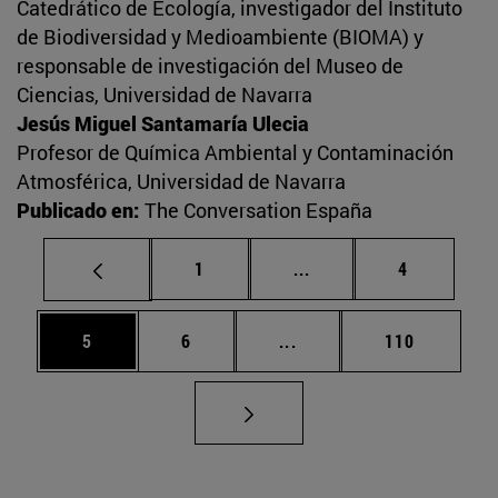
Catedrático de Ecología, investigador del Instituto
de Biodiversidad y Medioambiente (BIOMA) y
responsable de investigación del Museo de
Ciencias, Universidad de Navarra
Jesús Miguel Santamaría Ulecia
Profesor de Química Ambiental y Contaminación
Atmosférica, Universidad de Navarra
Publicado en:
The Conversation España
Página
Páginas intermedias U
Página
1
...
4
Página
Página
Páginas intermedias Use
Página
5
6
...
110