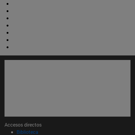
Accesos directos
(abre en nueva ventana)
Biblioteca