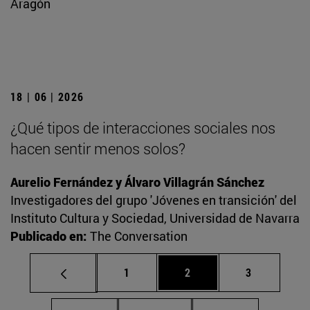
Aragón
18 | 06 | 2026
¿Qué tipos de interacciones sociales nos
hacen sentir menos solos?
Aurelio Fernández y Álvaro Villagrán Sánchez
Investigadores del grupo 'Jóvenes en transición' del
Instituto Cultura y Sociedad, Universidad de Navarra
Publicado en:
The Conversation
Página
Página
Página
1
2
3