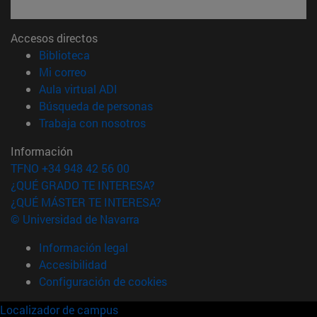
Accesos directos
(abre en nueva ventana)
Biblioteca
(abre en nueva ventana)
Mi correo
(abre en nueva ventana)
Aula virtual ADI
(abre en nueva ventana)
Búsqueda de personas
(abre en nueva ventana)
Trabaja con nosotros
Información
TFNO +34 948 42 56 00
¿QUÉ GRADO TE INTERESA?
¿QUÉ MÁSTER TE INTERESA?
© Universidad de Navarra
Información legal
Accesibilidad
Configuración de cookies
Localizador de campus