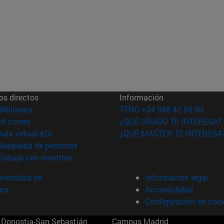
os directos
Información
(abre en nueva ventana)
Biblioteca
TFNO +34 948 42 56 00
(abre en nueva ventana)
Mi correo
¿QUÉ GRADO TE INTERESA?
(abre en nueva ventana)
Aula virtual ADI
¿QUÉ MÁSTER TE INTERESA
(abre en nueva ventana)
Búsqueda de personas
(abre en nueva ventana)
Trabaja con nosotros
versidad de
Información legal
rra
Accesibilidad
Configuración de coo
Donostia-San Sebastián
Campus Madrid