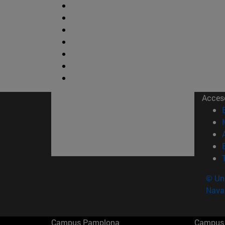
Acces
© Uni
Nava
Campus Pamplona
Campus 