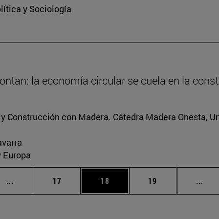
ítica y Sociología
ntan: la economía circular se cuela en la cons
s y Construcción con Madera. Cátedra Madera Onesta, U
avarra
y Europa
Páginas intermedias Use TAB para desplazarse.
Página
Página
Página
Pági
...
17
18
19
...