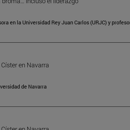
a broma… incluso el liderazgo
ora en la Universidad Rey Juan Carlos (URJC) y profesor
Císter en Navarra
iversidad de Navarra
Císter en Navarra