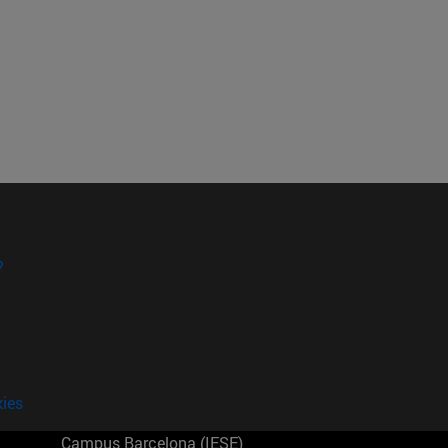
?
kies
Campus Barcelona (IESE)