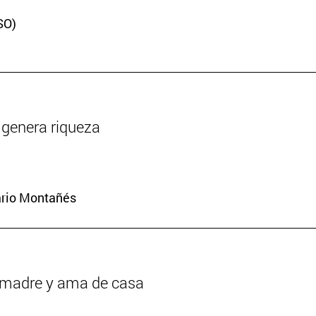
SO)
y genera riqueza
iario Montañés
r madre y ama de casa