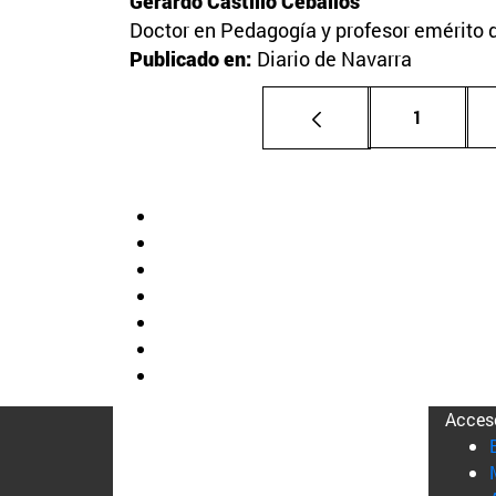
Gerardo Castillo Ceballos
Doctor en Pedagogía y profesor emérito 
Publicado en:
Diario de Navarra
Página
1
Acces