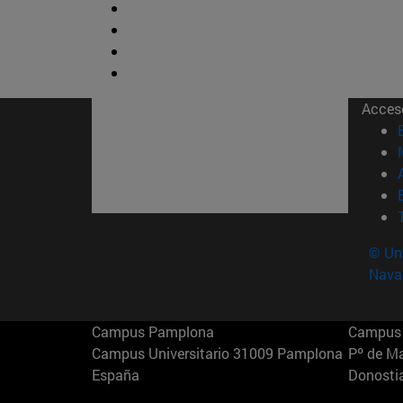
Acces
© Uni
Nava
Campus Pamplona
Campus 
Campus Universitario 31009 Pamplona
Pº de M
España
Donosti