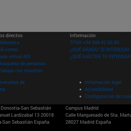
os directos
Información
(abre en nueva ventana)
Biblioteca
TFNO +34 948 42 56 00
(abre en nueva ventana)
Mi correo
¿QUÉ GRADO TE INTERESA?
(abre en nueva ventana)
Aula virtual ADI
¿QUÉ MÁSTER TE INTERESA
(abre en nueva ventana)
Búsqueda de personas
(abre en nueva ventana)
Trabaja con nosotros
versidad de
Información legal
rra
Accesibilidad
Configuración de coo
Donostia-San Sebastián
Campus Madrid
anuel Lardizabal 13 20018
Calle Marquesado de Sta. Marta
a-San Sebastián España
28027 Madrid España