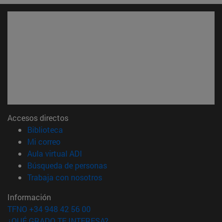
Accesos directos
(abre en nueva ventana)
Biblioteca
(abre en nueva ventana)
Mi correo
(abre en nueva ventana)
Aula virtual ADI
(abre en nueva ventana)
Búsqueda de personas
(abre en nueva ventana)
Trabaja con nosotros
Información
TFNO +34 948 42 56 00
¿QUÉ GRADO TE INTERESA?