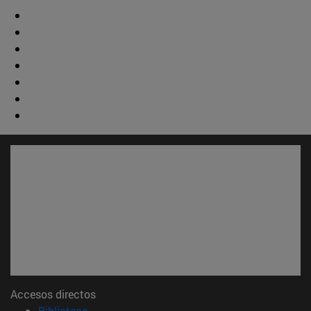
Accesos directos
(abre en nueva ventana)
Biblioteca