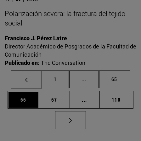
Polarización severa: la fractura del tejido
social
Francisco J. Pérez Latre
Director Académico de Posgrados de la Facultad de
Comunicación
Publicado en:
The Conversation
Página
Páginas intermedias Us
Página
1
...
65
Página
Página
Páginas intermedias U
Página
66
67
...
110