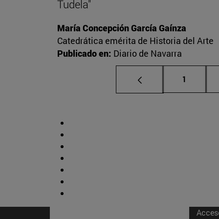
Tudela"
María Concepción García Gaínza
Catedrática emérita de Historia del Arte
Publicado en:
Diario de Navarra
Página
1
Acces