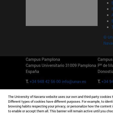
© Uni
Nava
Campus Pamplona
Campus 
Campus Universitario 31009 Pamplona
Pº de M
España
Donosti
T.
+34 948 42 56 00
info@unav.es
T.
+34 9
Campus Madrid (IESE)
Campus 
The University of Navarra website uses our own and third-party cookies 
Camino del Cerro Águila 3 28023
165 W 5
Different types of cookies have different purposes. For example, to identi
Madrid España
EE.UU
browsing habits respecting your privacy, or personalize how the content 
to enable or accept them all. This banner will remain active until you ch