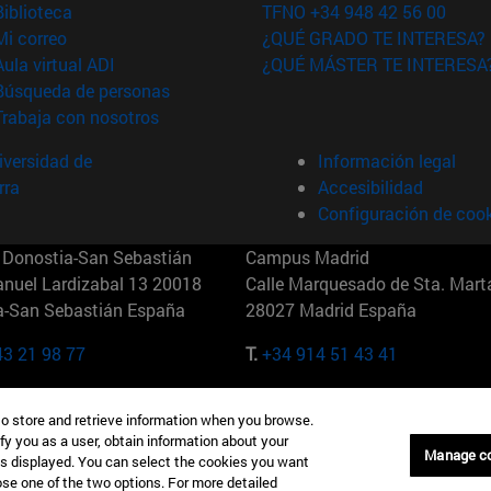
(abre en nueva ventana)
Biblioteca
TFNO +34 948 42 56 00
(abre en nueva ventana)
Mi correo
¿QUÉ GRADO TE INTERESA?
(abre en nueva ventana)
Aula virtual ADI
¿QUÉ MÁSTER TE INTERESA
(abre en nueva ventana)
Búsqueda de personas
(abre en nueva ventana)
Trabaja con nosotros
versidad de
Información legal
rra
Accesibilidad
Configuración de coo
Donostia-San Sebastián
Campus Madrid
anuel Lardizabal 13 20018
Calle Marquesado de Sta. Marta
a-San Sebastián España
28027 Madrid España
43 21 98 77
T.
+34 914 51 43 41
Nueva York (IESE)
Campus Munich (IESE)
to store and retrieve information when you browse.
7th St 10019-2201 Nueva York
Maria-Theresia-Straße 15 8167
fy you as a user, obtain information about your
Múnich Alemania
Manage c
is displayed. You can select the cookies you want
oose one of the two options. For more detailed