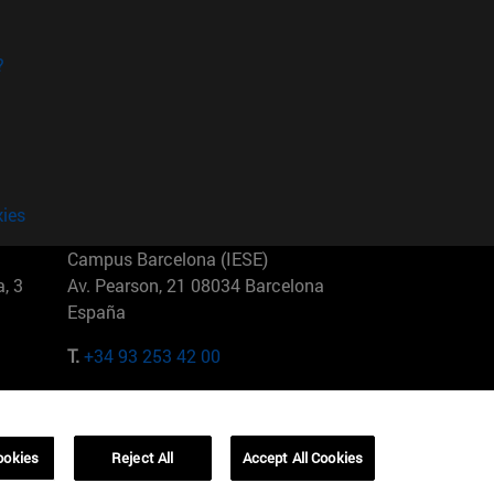
?
kies
Campus Barcelona (IESE)
, 3
Av. Pearson, 21 08034 Barcelona
España
T.
+34 93 253 42 00
Campus Sao Paulo (IESE)
5
Rua Martiniano de Carvalho, 573
01321001 Bela Vista Brasil
ookies
Reject All
Accept All Cookies