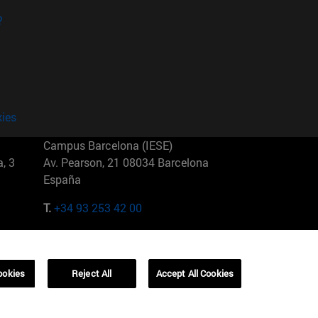
?
kies
Campus Barcelona (IESE)
, 3
Av. Pearson, 21 08034 Barcelona
España
T.
+34 93 253 42 00
Campus Sao Paulo (IESE)
5
Rua Martiniano de Carvalho, 573
01321001 Bela Vista Brasil
ookies
Reject All
Accept All Cookies
T.
+55 11 3177-8300