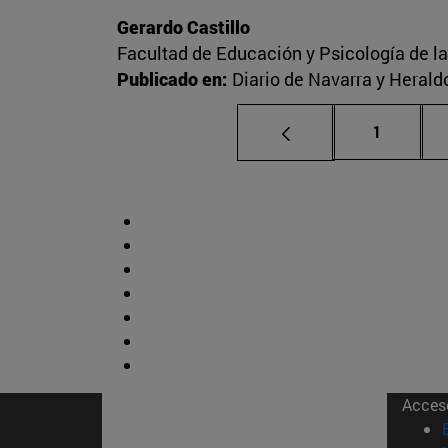
Gerardo Castillo
Facultad de Educación y Psicología de l
Publicado en:
Diario de Navarra y Herald
Página
1
Acces