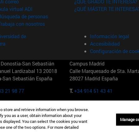
(abre en nueva ventana)
Mi correo
¿QUÉ GRADO TE INTERESA?
(abre en nueva ventana)
Aula virtual ADI
¿QUÉ MÁSTER TE INTERESA
(abre en nueva ventana)
Búsqueda de personas
(abre en nueva ventana)
Trabaja con nosotros
versidad de
Información legal
rra
Accesibilidad
Configuración de coo
Donostia-San Sebastián
Campus Madrid
anuel Lardizabal 13 20018
Calle Marquesado de Sta. Marta
a-San Sebastián España
28027 Madrid España
43 21 98 77
T.
+34 914 51 43 41
Nueva York (IESE)
Campus Munich (IESE)
to store and retrieve information when you browse.
7th St 10019-2201 Nueva York
Maria-Theresia-Straße 15 8167
fy you as a user, obtain information about your
Múnich Alemania
Manage c
is displayed. You can select the cookies you want
oose one of the two options. For more detailed
6 346 8850
T.
+49 89 24209790