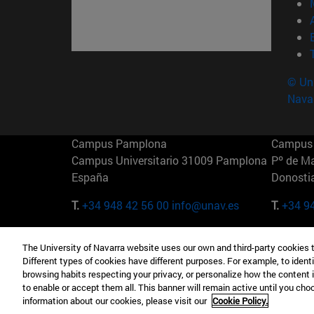
© Uni
Nava
Campus Pamplona
Campus 
Campus Universitario 31009 Pamplona
Pº de M
España
Donosti
T.
+34 948 42 56 00
info@unav.es
T.
+34 9
Campus Madrid (IESE)
Campus 
The University of Navarra website uses our own and third-party cookies 
Camino del Cerro Águila 3 28023
165 W 5
Different types of cookies have different purposes. For example, to identi
Madrid España
EE.UU
browsing habits respecting your privacy, or personalize how the content 
to enable or accept them all. This banner will remain active until you ch
T.
+34 912 11 30 00
T.
+1 64
information about our cookies, please visit our
Cookie Policy.