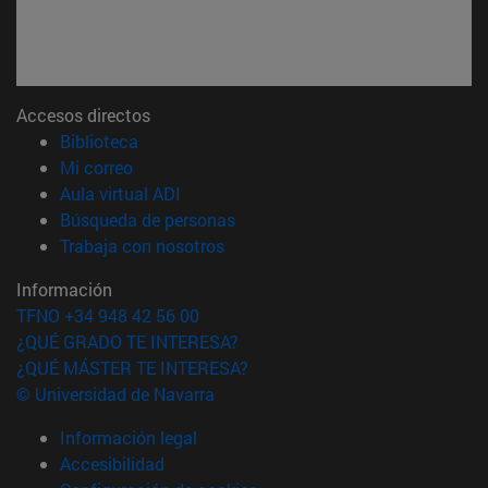
Accesos directos
(abre en nueva ventana)
Biblioteca
(abre en nueva ventana)
Mi correo
(abre en nueva ventana)
Aula virtual ADI
(abre en nueva ventana)
Búsqueda de personas
(abre en nueva ventana)
Trabaja con nosotros
Información
TFNO +34 948 42 56 00
¿QUÉ GRADO TE INTERESA?
¿QUÉ MÁSTER TE INTERESA?
© Universidad de Navarra
Información legal
Accesibilidad