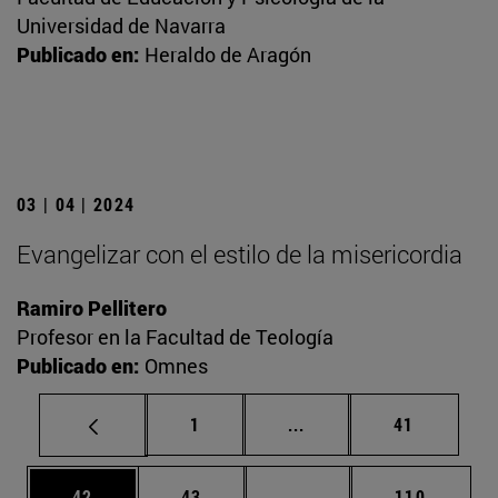
Universidad de Navarra
Publicado en:
Heraldo de Aragón
03 | 04 | 2024
Evangelizar con el estilo de la misericordia
Ramiro Pellitero
Profesor en la Facultad de Teología
Publicado en:
Omnes
Página
Páginas intermedias Us
Página
1
...
41
Página
Página
Páginas intermedias U
Página
42
43
...
110