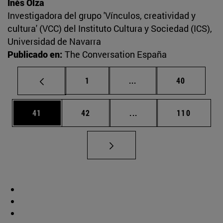
Inés Olza
Investigadora del grupo 'Vínculos, creatividad y
cultura' (VCC) del Instituto Cultura y Sociedad (ICS),
Universidad de Navarra
Publicado en:
The Conversation España
Página
Páginas intermedias Us
Página
1
...
40
Página
Página
Páginas intermedias U
Página
41
42
...
110