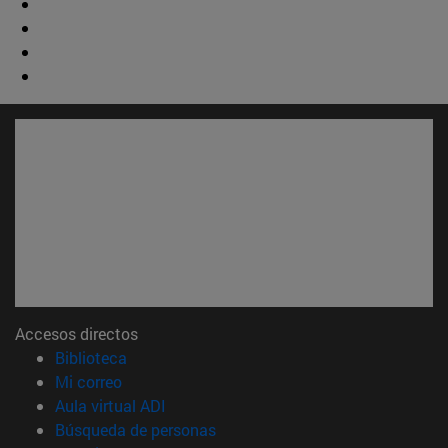
Accesos directos
(abre en nueva ventana)
Biblioteca
(abre en nueva ventana)
Mi correo
(abre en nueva ventana)
Aula virtual ADI
(abre en nueva ventana)
Búsqueda de personas