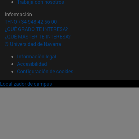
(abre en nueva ventana)
Trabaja con nosotros
Información
TFNO +34 948 42 56 00
¿QUÉ GRADO TE INTERESA?
¿QUÉ MÁSTER TE INTERESA?
© Universidad de Navarra
Información legal
Accesibilidad
Configuración de cookies
Localizador de campus